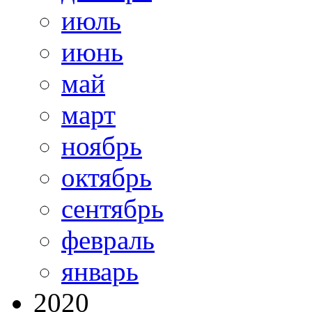
июль
июнь
май
март
ноябрь
октябрь
сентябрь
февраль
январь
2020