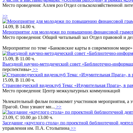
Место проведения: Аллея роз Отдел сельскохозяйственной лит
>>
14.09, В 14.00 ч.
Мероприятие для молодежи по повышению финансовой грамо
Место проведения: Общий читальный зал Отдел правовой и д
Мероприятие по теме «Банковские карты в современном мире» в
15.09, В 11.00 ч.
Выездной научно-методический совет «Библиотечно-информац
перспективы»
>>
15.09, В 11.00 ч.
Страноведческий видеоклуб Тема: «Изумительная Прага», в рам
Место проведения: Центр межкультурных коммуникаций
Увлекательный фильм познакомит участников мероприятия, а э
Прагой. Они узнают мн...
>>
23.09, С 10.00 до 13.00 ч.
Заседание «круглого стола» по проектной библиотечной деяте
управления им. П.А. Столыпина
>>