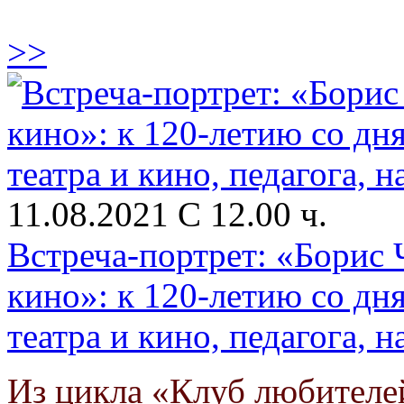
>>
11.08.2021 С 12.00 ч.
Встреча-портрет: «Борис 
кино»: к 120-летию со дн
театра и кино, педагога, 
Из цикла «Клуб любителе