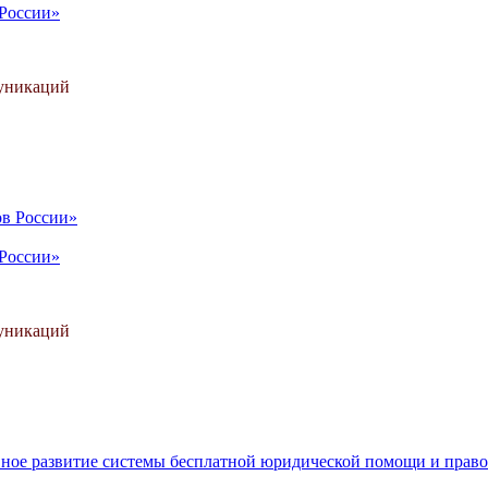
 России»
муникаций
 России»
муникаций