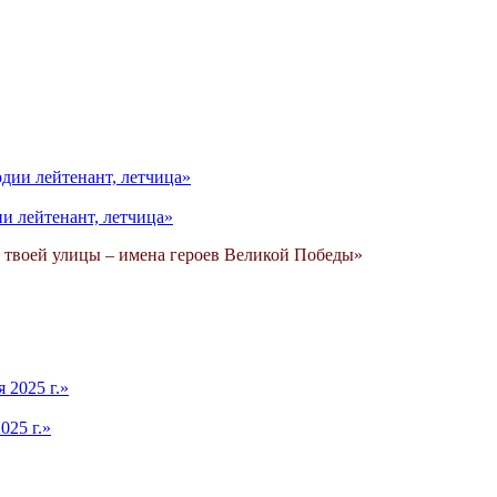
ии лейтенант, летчица»
я твоей улицы – имена героев Великой Победы»
025 г.»