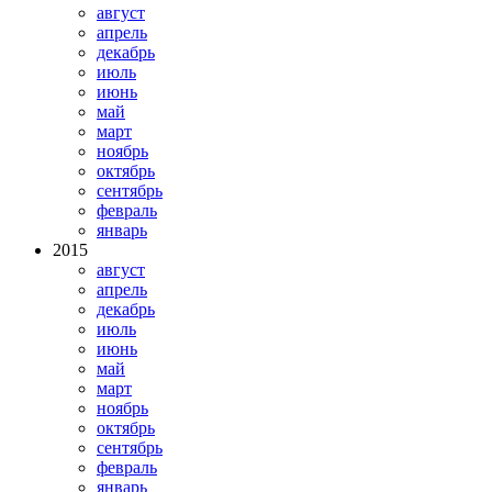
август
апрель
декабрь
июль
июнь
май
март
ноябрь
октябрь
сентябрь
февраль
январь
2015
август
апрель
декабрь
июль
июнь
май
март
ноябрь
октябрь
сентябрь
февраль
январь