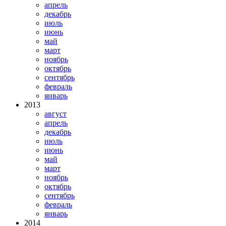
апрель
декабрь
июль
июнь
май
март
ноябрь
октябрь
сентябрь
февраль
январь
2013
август
апрель
декабрь
июль
июнь
май
март
ноябрь
октябрь
сентябрь
февраль
январь
2014