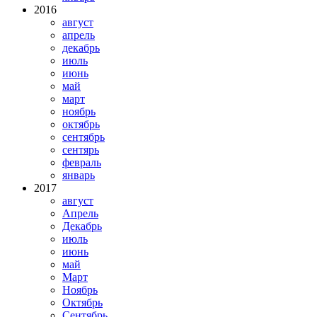
2016
август
апрель
декабрь
июль
июнь
май
март
ноябрь
октябрь
сентябрь
сентярь
февраль
январь
2017
август
Апрель
Декабрь
июль
июнь
май
Март
Ноябрь
Октябрь
Сентябрь