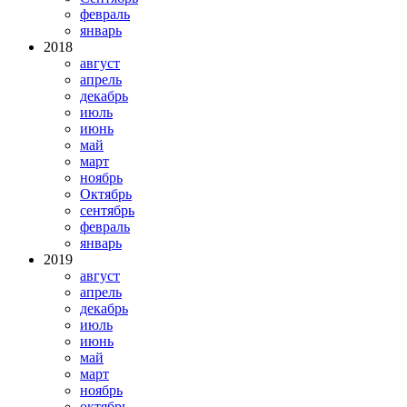
февраль
январь
2018
август
апрель
декабрь
июль
июнь
май
март
ноябрь
Октябрь
сентябрь
февраль
январь
2019
август
апрель
декабрь
июль
июнь
май
март
ноябрь
октябрь