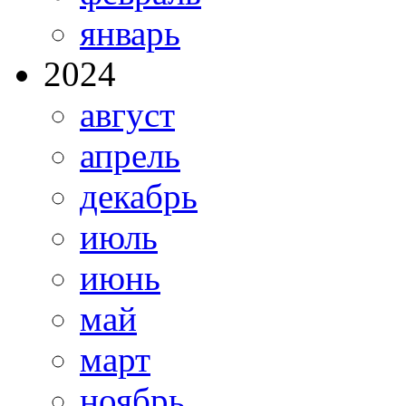
январь
2024
август
апрель
декабрь
июль
июнь
май
март
ноябрь