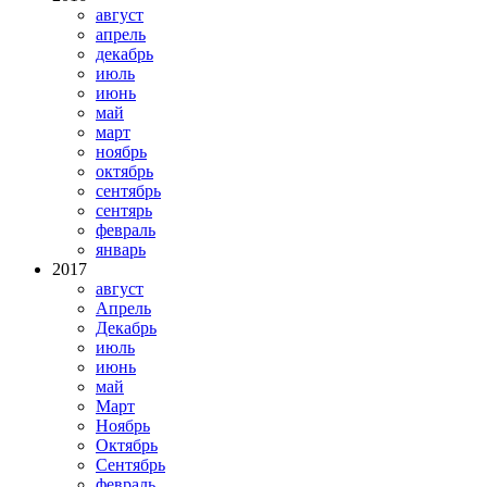
август
апрель
декабрь
июль
июнь
май
март
ноябрь
октябрь
сентябрь
сентярь
февраль
январь
2017
август
Апрель
Декабрь
июль
июнь
май
Март
Ноябрь
Октябрь
Сентябрь
февраль