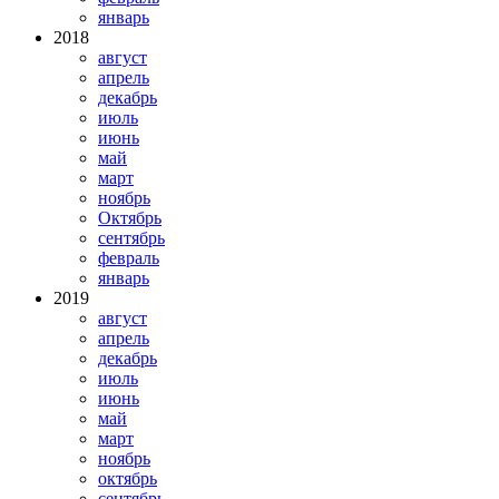
январь
2018
август
апрель
декабрь
июль
июнь
май
март
ноябрь
Октябрь
сентябрь
февраль
январь
2019
август
апрель
декабрь
июль
июнь
май
март
ноябрь
октябрь
сентябрь