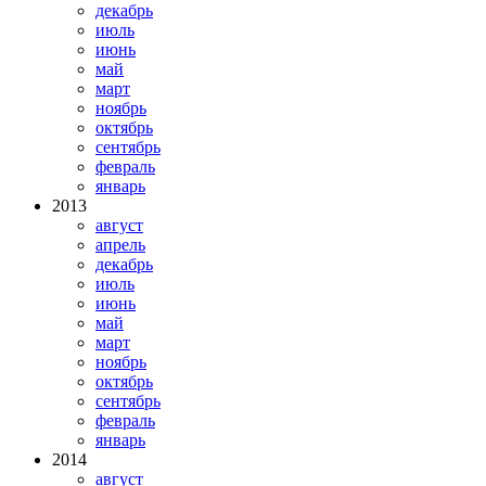
декабрь
июль
июнь
май
март
ноябрь
октябрь
сентябрь
февраль
январь
2013
август
апрель
декабрь
июль
июнь
май
март
ноябрь
октябрь
сентябрь
февраль
январь
2014
август