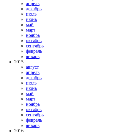
апрель
декабрь
июль
июнь
май
март
ноябрь
октябрь
сентябрь
февраль
январь
2015
август
апрель
декабрь
июль
июнь
май
март
ноябрь
октябрь
сентябрь
февраль
январь
2016