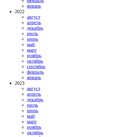
февраль
январь
2022
август
апрель
декабрь
июль
июнь
май
март
ноябрь
октябрь
сентябрь
февраль
январь
2023
август
апрель
декабрь
июль
июнь
май
март
ноябрь
октябрь