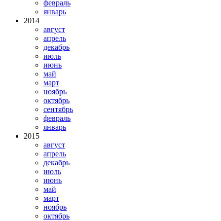
февраль
январь
2014
август
апрель
декабрь
июль
июнь
май
март
ноябрь
октябрь
сентябрь
февраль
январь
2015
август
апрель
декабрь
июль
июнь
май
март
ноябрь
октябрь