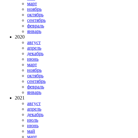
март
ноябрь
октябрь
сентябрь
февраль
январь
2020
август
апрель
декабрь
июнь
март
ноябрь
октябрь
сентябрь
февраль
январь
2021
август
апрель
декабрь
июль
июнь
май
март