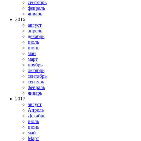
сентябрь
февраль
январь
2016
август
апрель
декабрь
июль
июнь
май
март
ноябрь
октябрь
сентябрь
сентярь
февраль
январь
2017
август
Апрель
Декабрь
июль
июнь
май
Март