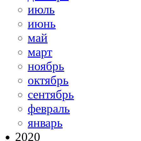
июль
июнь
май
март
ноябрь
октябрь
сентябрь
февраль
январь
2020