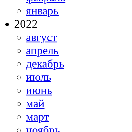
январь
2022
август
апрель
декабрь
июль
июнь
май
март
ноябрь