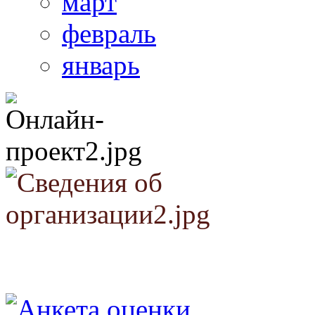
март
февраль
январь