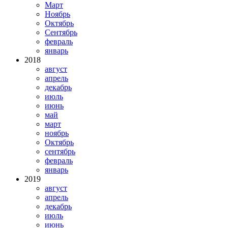
Март
Ноябрь
Октябрь
Сентябрь
февраль
январь
2018
август
апрель
декабрь
июль
июнь
май
март
ноябрь
Октябрь
сентябрь
февраль
январь
2019
август
апрель
декабрь
июль
июнь