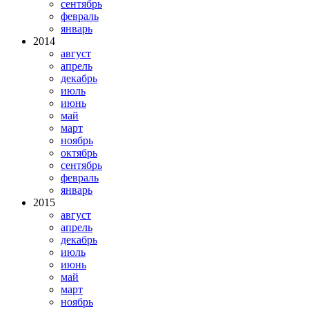
сентябрь
февраль
январь
2014
август
апрель
декабрь
июль
июнь
май
март
ноябрь
октябрь
сентябрь
февраль
январь
2015
август
апрель
декабрь
июль
июнь
май
март
ноябрь