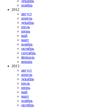
декабрь
ноябрь
2012
август
апрель
декабрь
июль
июнь
май
март
ноябрь
октябрь
сентябрь
февраль
январь
2013
август
апрель
декабрь
июль
июнь
май
март
ноябрь
октябрь