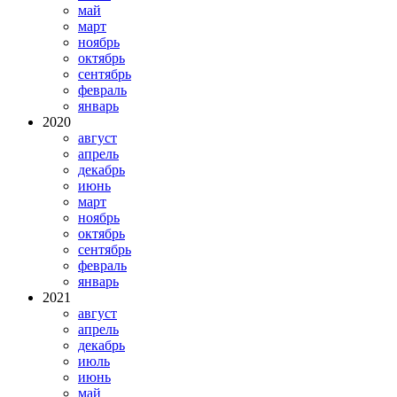
май
март
ноябрь
октябрь
сентябрь
февраль
январь
2020
август
апрель
декабрь
июнь
март
ноябрь
октябрь
сентябрь
февраль
январь
2021
август
апрель
декабрь
июль
июнь
май