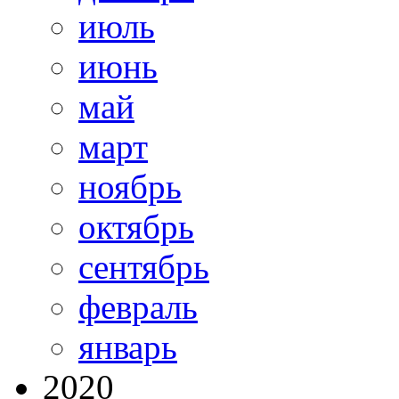
июль
июнь
май
март
ноябрь
октябрь
сентябрь
февраль
январь
2020