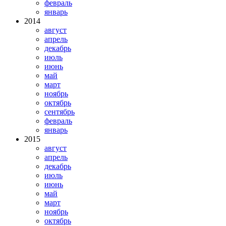
февраль
январь
2014
август
апрель
декабрь
июль
июнь
май
март
ноябрь
октябрь
сентябрь
февраль
январь
2015
август
апрель
декабрь
июль
июнь
май
март
ноябрь
октябрь