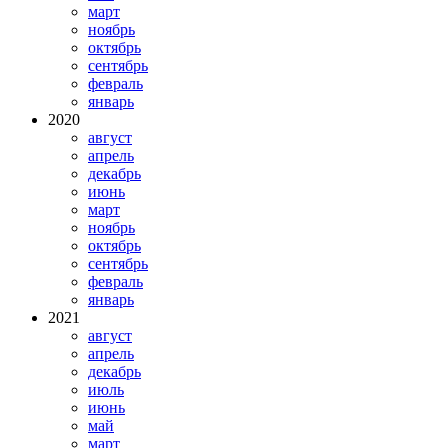
март
ноябрь
октябрь
сентябрь
февраль
январь
2020
август
апрель
декабрь
июнь
март
ноябрь
октябрь
сентябрь
февраль
январь
2021
август
апрель
декабрь
июль
июнь
май
март