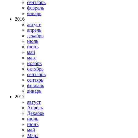
сентябрь
февраль
январь
2016
август
апрель
декабрь
июль
июнь
май
март
ноябрь
октябрь
сентябрь
сентярь
февраль
январь
2017
август
Апрель
Декабрь
июль
июнь
май
Март