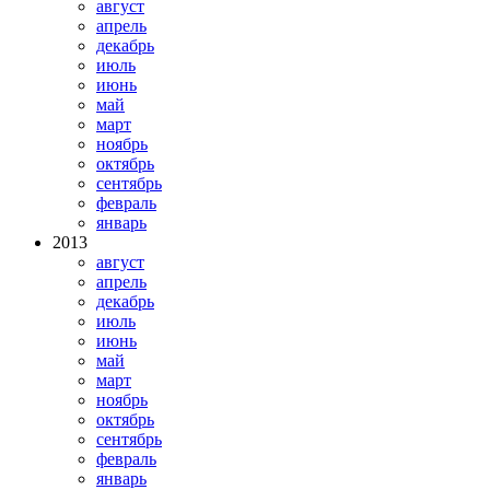
август
апрель
декабрь
июль
июнь
май
март
ноябрь
октябрь
сентябрь
февраль
январь
2013
август
апрель
декабрь
июль
июнь
май
март
ноябрь
октябрь
сентябрь
февраль
январь