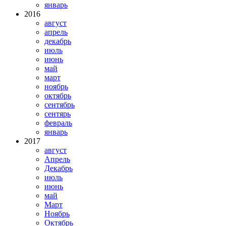
январь
2016
август
апрель
декабрь
июль
июнь
май
март
ноябрь
октябрь
сентябрь
сентярь
февраль
январь
2017
август
Апрель
Декабрь
июль
июнь
май
Март
Ноябрь
Октябрь