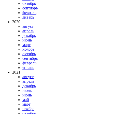
октябрь
сентябрь
февраль
январь
2020
август
апрель
декабрь
июнь
март
ноябрь
октябрь
сентябрь
февраль
январь
2021
август
апрель
декабрь
июль
июнь
май
март
ноябрь
октябрь