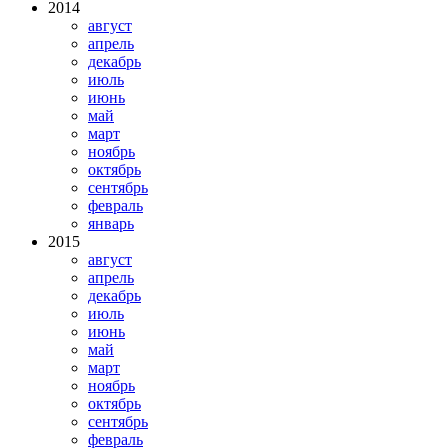
2014
август
апрель
декабрь
июль
июнь
май
март
ноябрь
октябрь
сентябрь
февраль
январь
2015
август
апрель
декабрь
июль
июнь
май
март
ноябрь
октябрь
сентябрь
февраль