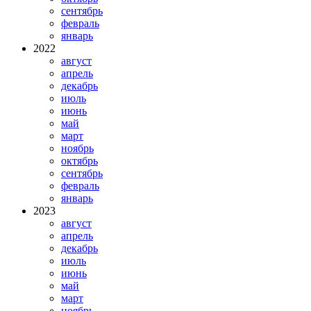
сентябрь
февраль
январь
2022
август
апрель
декабрь
июль
июнь
май
март
ноябрь
октябрь
сентябрь
февраль
январь
2023
август
апрель
декабрь
июль
июнь
май
март
ноябрь