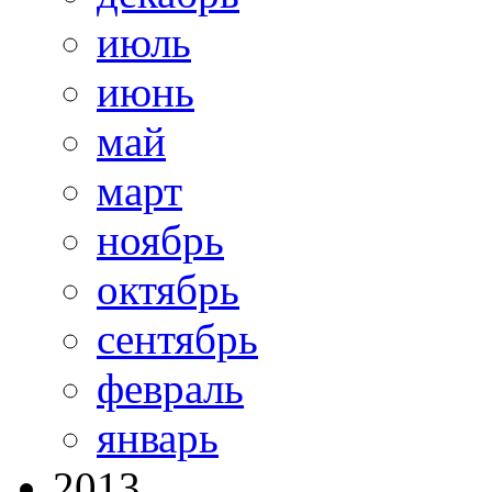
июль
июнь
май
март
ноябрь
октябрь
сентябрь
февраль
январь
2013