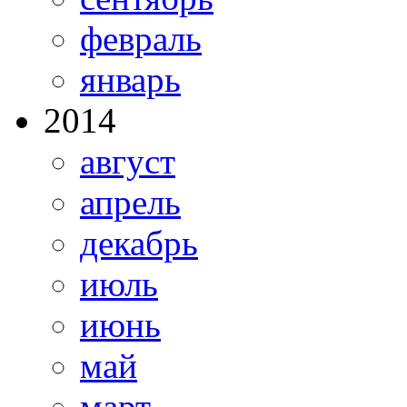
февраль
январь
2014
август
апрель
декабрь
июль
июнь
май
март