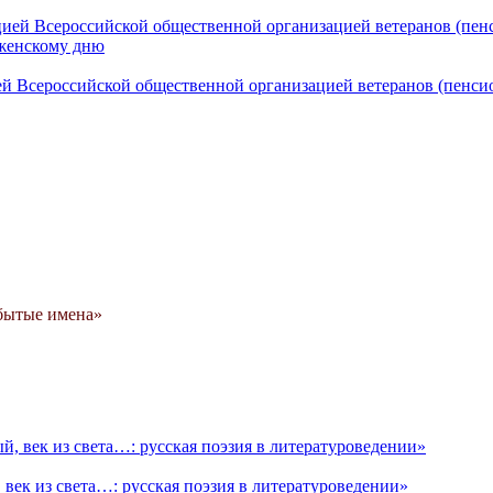
ей Всероссийской общественной организацией ветеранов (пенси
абытые имена»
век из света…: русская поэзия в литературоведении»