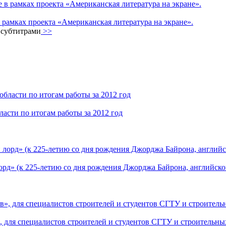
рамках проекта «Американская литература на экране».
 субтитрами
>>
асти по итогам работы за 2012 год
д» (к 225-летию со дня рождения Джорджа Байрона, английског
, для специалистов строителей и студентов СГТУ и строительн