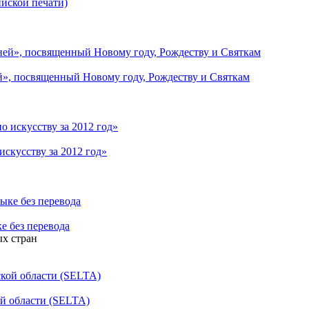
йской печати)
», посвященный Новому году, Рождеству и Cвяткам
скусству за 2012 год»
е без перевода
х стран
ой области (SELTA)