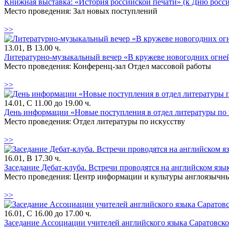
Книжная выставка: «История российской печати» (к Дню росси
Место проведения: Зал новых поступлений
>>
13.01, В 13.00 ч.
Литературно-музыкальный вечер «В кружеве новогодних огней
Место проведения: Конференц-зал Отдел массовой работы
>>
14.01, С 11.00 до 19.00 ч.
День информации «Новые поступления в отдел литературы по и
Место проведения: Отдел литературы по искусству
>>
16.01, В 17.30 ч.
Заседание Дебат-клуба. Встречи проводятся на английском язык
Место проведения: Центр информации и культуры англоязычны
>>
16.01, С 16.00 до 17.00 ч.
Заседание Ассоциации учителей английского языка Саратовск