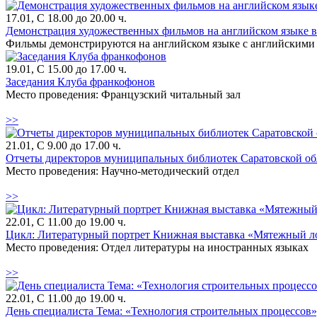
17.01, С 18.00 до 20.00 ч.
Демонстрация художественных фильмов на английском языке в 
Фильмы демонстрируются на английском языке с английскими
19.01, С 15.00 до 17.00 ч.
Заседания Клуба франкофонов
Место проведения: Французский читальный зал
>>
21.01, С 9.00 до 17.00 ч.
Отчеты директоров муниципальных библиотек Саратовской обл
Место проведения: Научно-методический отдел
>>
22.01, С 11.00 до 19.00 ч.
Цикл: Литературный портрет Книжная выставка «Мятежный лор
Место проведения: Отдел литературы на иностранных языках
>>
22.01, С 11.00 до 19.00 ч.
День специалиста Тема: «Технология строительных процессов»