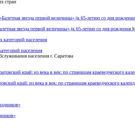
х стран
алетная звезда первой величины» (к 65-летию со дня рождения 
атегорий населения
служивания населения г. Саратова
вский край: из века в век: по страницам краеведческого календ
дников»