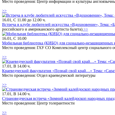
Место проведения: Центр информации и культуры англоязычны
>>
16.01, С 11.00 до 12.00 ч.
Встреча в клубе любителей искусства «Вдохновение», Тема: «Б
российского и американского артиста балета)
>>
16.01, С 10.00
Мобильная библиотека (КИБО) для социально-незащищенных к
Место проведения: ГАУ СО Комплексный центр социального об
>>
17.01, В 14.00 ч.
Краеведческий факультатив «Познай свой край…» Тема: «Сарато
Место проведения: Отдел краеведческой литературы
>>
17.01, В 14.00 ч.
Страноведческая встреча «Зимний калейдоскоп народных праз
Место проведения: Центр толерантности
>>