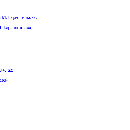
М. Барышникова,
аря»