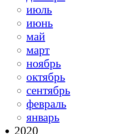
июль
июнь
май
март
ноябрь
октябрь
сентябрь
февраль
январь
2020