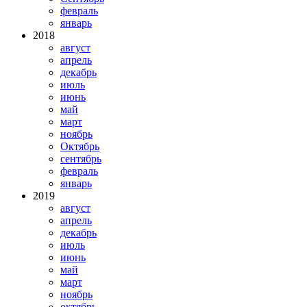
февраль
январь
2018
август
апрель
декабрь
июль
июнь
май
март
ноябрь
Октябрь
сентябрь
февраль
январь
2019
август
апрель
декабрь
июль
июнь
май
март
ноябрь
октябрь