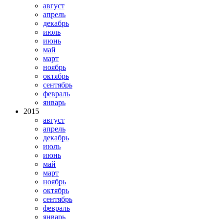
август
апрель
декабрь
июль
июнь
май
март
ноябрь
октябрь
сентябрь
февраль
январь
2015
август
апрель
декабрь
июль
июнь
май
март
ноябрь
октябрь
сентябрь
февраль
январь