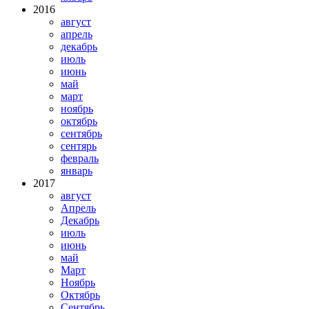
2016
август
апрель
декабрь
июль
июнь
май
март
ноябрь
октябрь
сентябрь
сентярь
февраль
январь
2017
август
Апрель
Декабрь
июль
июнь
май
Март
Ноябрь
Октябрь
Сентябрь