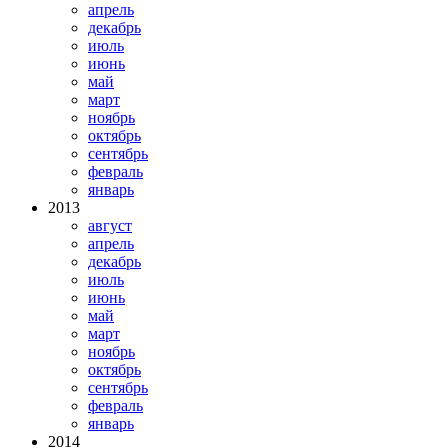
апрель
декабрь
июль
июнь
май
март
ноябрь
октябрь
сентябрь
февраль
январь
2013
август
апрель
декабрь
июль
июнь
май
март
ноябрь
октябрь
сентябрь
февраль
январь
2014