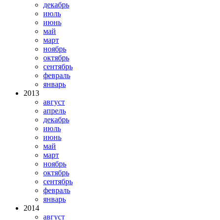
декабрь
июль
июнь
май
март
ноябрь
октябрь
сентябрь
февраль
январь
2013
август
апрель
декабрь
июль
июнь
май
март
ноябрь
октябрь
сентябрь
февраль
январь
2014
август