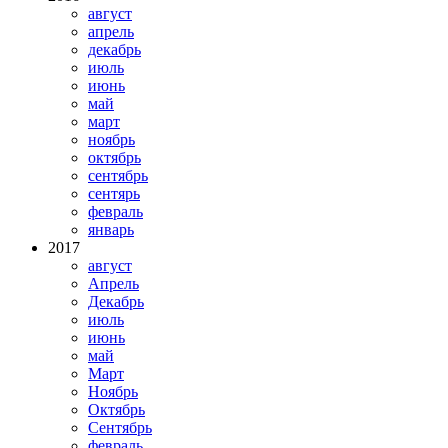
август
апрель
декабрь
июль
июнь
май
март
ноябрь
октябрь
сентябрь
сентярь
февраль
январь
2017
август
Апрель
Декабрь
июль
июнь
май
Март
Ноябрь
Октябрь
Сентябрь
февраль