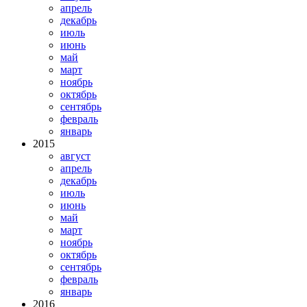
апрель
декабрь
июль
июнь
май
март
ноябрь
октябрь
сентябрь
февраль
январь
2015
август
апрель
декабрь
июль
июнь
май
март
ноябрь
октябрь
сентябрь
февраль
январь
2016