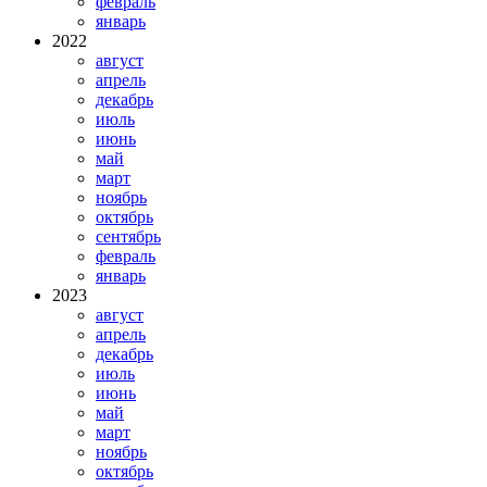
февраль
январь
2022
август
апрель
декабрь
июль
июнь
май
март
ноябрь
октябрь
сентябрь
февраль
январь
2023
август
апрель
декабрь
июль
июнь
май
март
ноябрь
октябрь