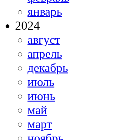
январь
2024
август
апрель
декабрь
июль
июнь
май
март
ноябрь