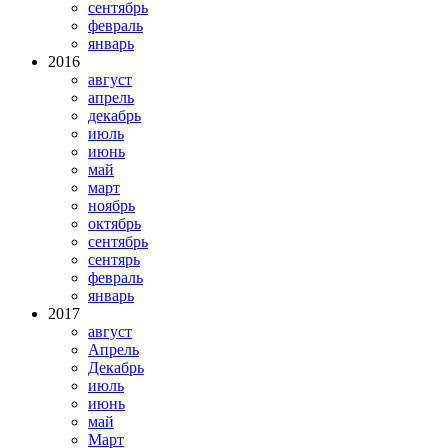
сентябрь
февраль
январь
2016
август
апрель
декабрь
июль
июнь
май
март
ноябрь
октябрь
сентябрь
сентярь
февраль
январь
2017
август
Апрель
Декабрь
июль
июнь
май
Март