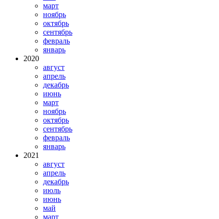
март
ноябрь
октябрь
сентябрь
февраль
январь
2020
август
апрель
декабрь
июнь
март
ноябрь
октябрь
сентябрь
февраль
январь
2021
август
апрель
декабрь
июль
июнь
май
март