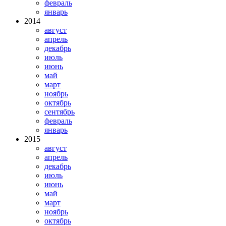
февраль
январь
2014
август
апрель
декабрь
июль
июнь
май
март
ноябрь
октябрь
сентябрь
февраль
январь
2015
август
апрель
декабрь
июль
июнь
май
март
ноябрь
октябрь