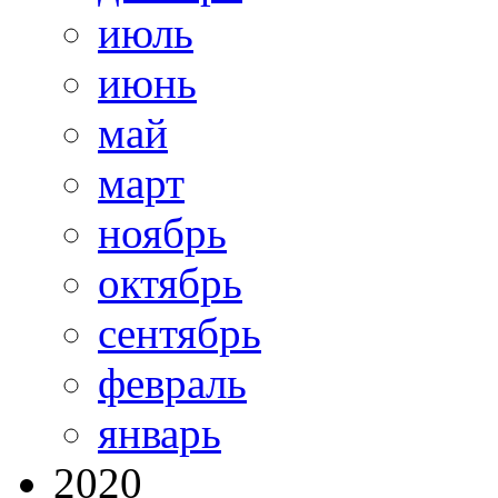
июль
июнь
май
март
ноябрь
октябрь
сентябрь
февраль
январь
2020