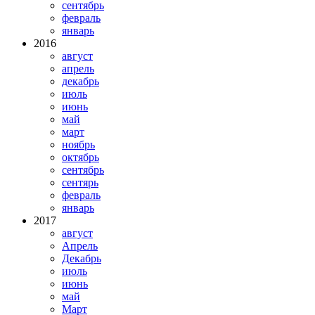
сентябрь
февраль
январь
2016
август
апрель
декабрь
июль
июнь
май
март
ноябрь
октябрь
сентябрь
сентярь
февраль
январь
2017
август
Апрель
Декабрь
июль
июнь
май
Март