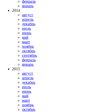
февраль
январь
2014
август
апрель
декабрь
июль
июнь
май
март
ноябрь
октябрь
сентябрь
февраль
январь
2015
август
апрель
декабрь
июль
июнь
май
март
ноябрь
октябрь