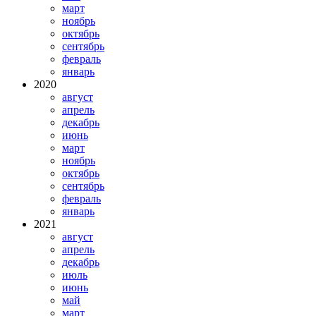
март
ноябрь
октябрь
сентябрь
февраль
январь
2020
август
апрель
декабрь
июнь
март
ноябрь
октябрь
сентябрь
февраль
январь
2021
август
апрель
декабрь
июль
июнь
май
март