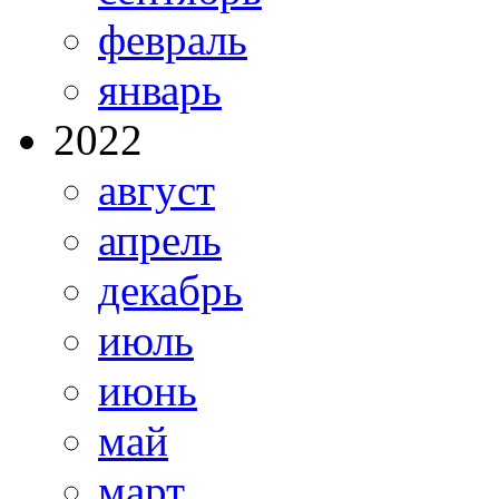
февраль
январь
2022
август
апрель
декабрь
июль
июнь
май
март