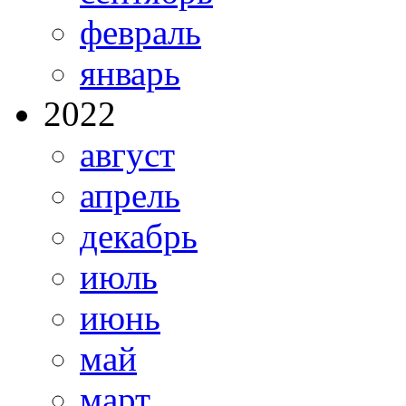
февраль
январь
2022
август
апрель
декабрь
июль
июнь
май
март