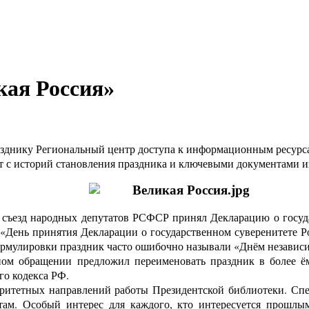
кая Россия»
разднику Региональный центр доступа к информационным ресурс
т с историй становления праздника и ключевыми документами и
ый съезд народных депутатов РСФСР принял Декларацию о госу
«День принятия Декларации о государственном суверенитете Р
 формулировки праздник часто ошибочно называли «Днём независ
ном обращении предложил переименовать праздник в более ё
го кодекса РФ.
оритетных направлений работы Президентской библиотеки. Спе
м. Особый интерес для каждого, кто интересуется прошлы