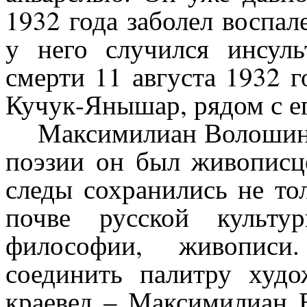
1932 года заболел воспал
у него случился инсул
смерти 11 августа 1932 г
Кучук-Янышар, рядом с е
Максимилиан Волошин 
поэзии он был живописц
следы сохранились не то
почве русской культу
философии, живописи
соединить палитру худо
краевед – Максимилиан 