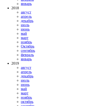
январь
2018
август
апрель
декабрь
июль
июнь
май
март
ноябрь
Октябрь
сентябрь
февраль
январь
2019
август
апрель
декабрь
июль
июнь
май
март
ноябрь
октябрь
сентябрь