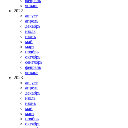
февраль
январь
2022
август
апрель
декабрь
июль
июнь
май
март
ноябрь
октябрь
сентябрь
февраль
январь
2023
август
апрель
декабрь
июль
июнь
май
март
ноябрь
октябрь