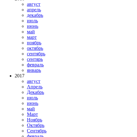
август
апрель
декабрь
июль
июнь
май
март
ноябрь
октябрь
сентябрь
сентярь
февраль
январь
2017
август
Апрель
Декабрь
июль
июнь
май
Март
Ноябрь
Октябрь
Сентябрь
февраль