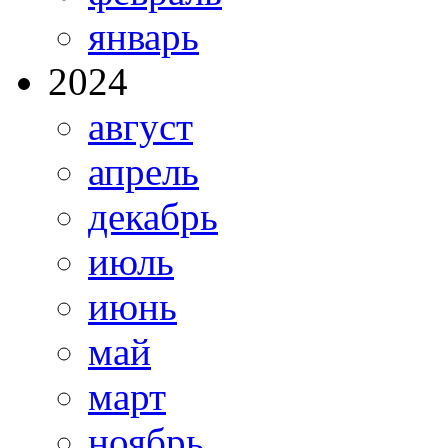
январь
2024
август
апрель
декабрь
июль
июнь
май
март
ноябрь