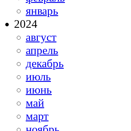
январь
2024
август
апрель
декабрь
июль
июнь
май
март
ноябрь