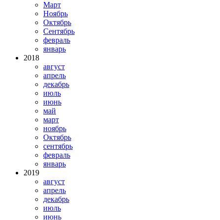
Март
Ноябрь
Октябрь
Сентябрь
февраль
январь
2018
август
апрель
декабрь
июль
июнь
май
март
ноябрь
Октябрь
сентябрь
февраль
январь
2019
август
апрель
декабрь
июль
июнь