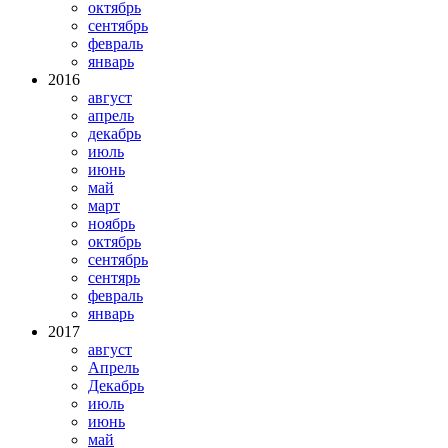
октябрь
сентябрь
февраль
январь
2016
август
апрель
декабрь
июль
июнь
май
март
ноябрь
октябрь
сентябрь
сентярь
февраль
январь
2017
август
Апрель
Декабрь
июль
июнь
май