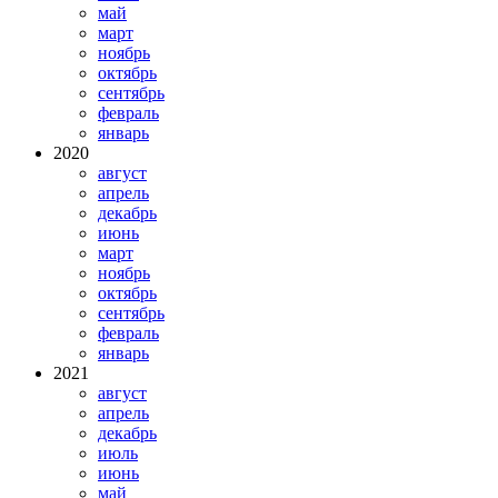
май
март
ноябрь
октябрь
сентябрь
февраль
январь
2020
август
апрель
декабрь
июнь
март
ноябрь
октябрь
сентябрь
февраль
январь
2021
август
апрель
декабрь
июль
июнь
май