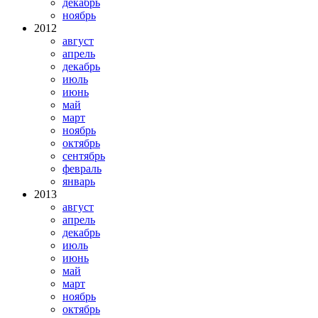
декабрь
ноябрь
2012
август
апрель
декабрь
июль
июнь
май
март
ноябрь
октябрь
сентябрь
февраль
январь
2013
август
апрель
декабрь
июль
июнь
май
март
ноябрь
октябрь