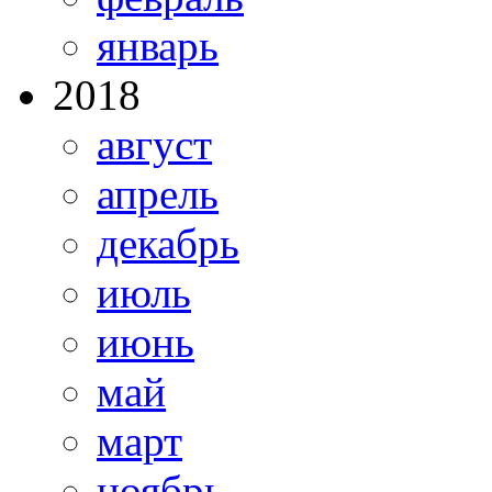
январь
2018
август
апрель
декабрь
июль
июнь
май
март
ноябрь