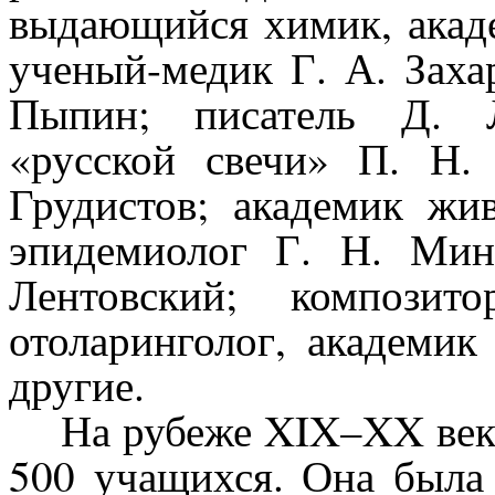
выдающийся химик, акад
ученый-медик Г. А. Заха
Пыпин; писатель Д. Л
«русской свечи» П. Н.
Грудистов; академик жи
эпидемиолог Г. Н. Мин
Лентовский; композит
отоларинголог, академи
другие.
На рубеже XIX–XX век
500 учащихся. Она была