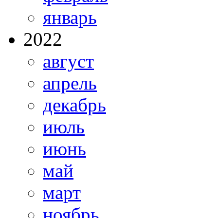
январь
2022
август
апрель
декабрь
июль
июнь
май
март
ноябрь