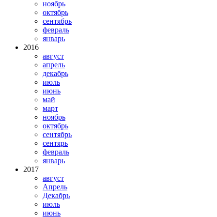
ноябрь
октябрь
сентябрь
февраль
январь
2016
август
апрель
декабрь
июль
июнь
май
март
ноябрь
октябрь
сентябрь
сентярь
февраль
январь
2017
август
Апрель
Декабрь
июль
июнь