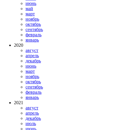
июнь
май
март
ноябрь
октябрь
сентябрь
февраль
январь
2020
август
апрель
декабрь
июнь
март
ноябрь
октябрь
сентябрь
февраль
январь
2021
август
апрель
декабрь
июль
июнь