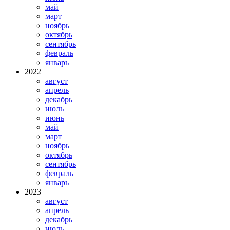
май
март
ноябрь
октябрь
сентябрь
февраль
январь
2022
август
апрель
декабрь
июль
июнь
май
март
ноябрь
октябрь
сентябрь
февраль
январь
2023
август
апрель
декабрь
июль