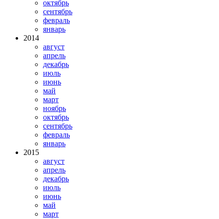
октябрь
сентябрь
февраль
январь
2014
август
апрель
декабрь
июль
июнь
май
март
ноябрь
октябрь
сентябрь
февраль
январь
2015
август
апрель
декабрь
июль
июнь
май
март