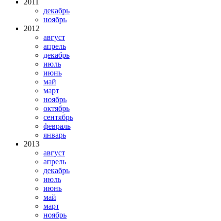
2011
декабрь
ноябрь
2012
август
апрель
декабрь
июль
июнь
май
март
ноябрь
октябрь
сентябрь
февраль
январь
2013
август
апрель
декабрь
июль
июнь
май
март
ноябрь