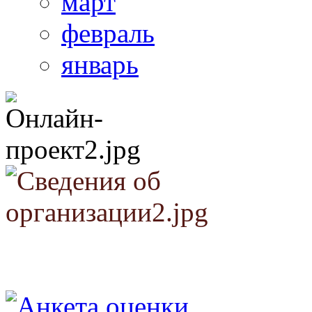
март
февраль
январь