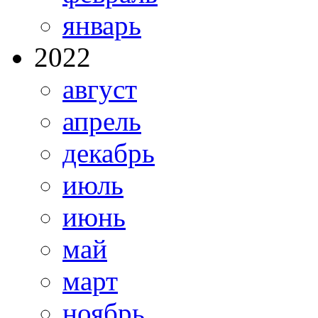
январь
2022
август
апрель
декабрь
июль
июнь
май
март
ноябрь