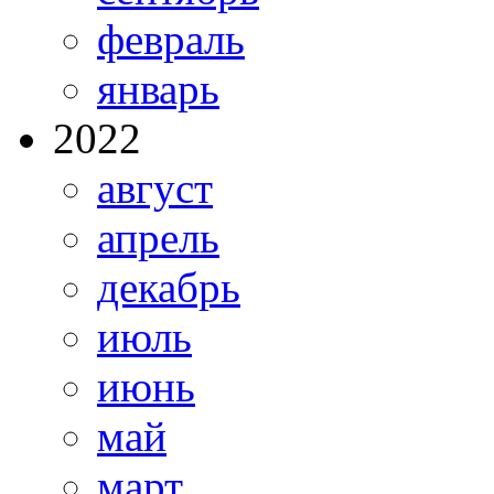
февраль
январь
2022
август
апрель
декабрь
июль
июнь
май
март