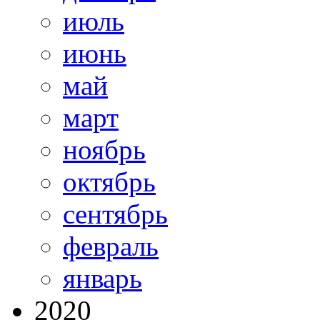
июль
июнь
май
март
ноябрь
октябрь
сентябрь
февраль
январь
2020