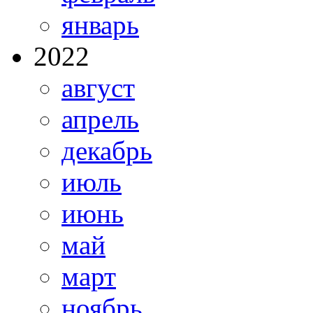
январь
2022
август
апрель
декабрь
июль
июнь
май
март
ноябрь