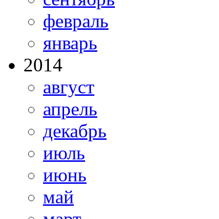
февраль
январь
2014
август
апрель
декабрь
июль
июнь
май
март