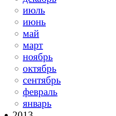
июль
июнь
май
март
ноябрь
октябрь
сентябрь
февраль
январь
2013